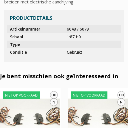
breiden met electrische aandrijving
PRODUCTDETAILS
Artikelnummer
6048 / 6079
Schaal
1:87 H0
Type
Conditie
Gebruikt
Je bent misschien ook geïnteresseerd in
H0
H0
NIET OP VOORRAAD
NIET OP VOORRAAD
N
N