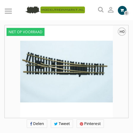

0
H0
NIET OP VOORRAAD
Delen
Tweet
Pinterest