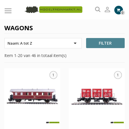

0
WAGONS

FILTER
Naam: A tot Z
Item 1-20 van 46 in totaal item(s)
1
1