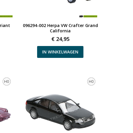
Snel bekijken
riant
096294-002 Herpa VW Crafter Grand
California
€ 24,95
IN WINKELWAGEN
H0
H0