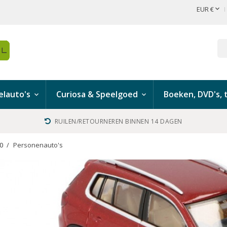

EUR €
lauto's
Curiosa & Speelgoed
Boeken, DVD's, t
RUILEN/RETOURNEREN BINNEN 14 DAGEN
H0
Personenauto's