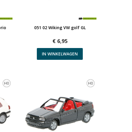
Snel bekijken
rio
051 02 Wiking VW golf GL
€ 6,95
IN WINKELWAGEN
H0
H0