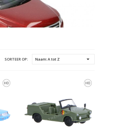

SORTEER OP:
Naam: A tot Z
H0
H0