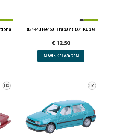
Snel bekijken
tional
024440 Herpa Trabant 601 Kübel
€ 12,50
IN WINKELWAGEN
H0
H0