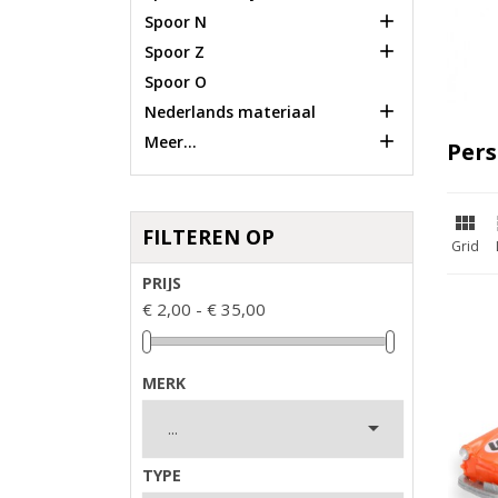

Spoor N

Spoor Z
Spoor O

Nederlands materiaal

Meer...
Per

FILTEREN OP
Grid
PRIJS
€ 2,00 - € 35,00
MERK

TYPE