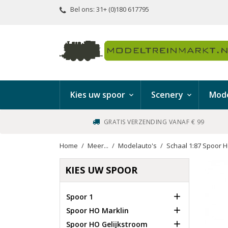
Bel ons:
31+ (0)180 617795
Kies uw spoor
Scenery
Mode
GRATIS VERZENDING VANAF € 99
Home
Meer...
Modelauto's
Schaal 1:87 Spoor 
KIES UW SPOOR

Spoor 1

Spoor HO Marklin

Spoor HO Gelijkstroom