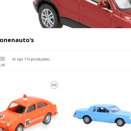
sonenauto's

Er zijn 113 producten.
List
H0