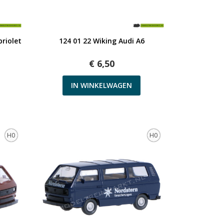
Snel bekijken
briolet
124 01 22 Wiking Audi A6
€ 6,50
IN WINKELWAGEN
H0
H0