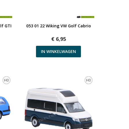
Snel bekijken
lf GTI
053 01 22 Wiking VW Golf Cabrio
€ 6,95
IN WINKELWAGEN
H0
H0