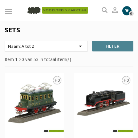

0
SETS

FILTER
Naam: A tot Z
Item 1-20 van 53 in totaal item(s)
H0
H0