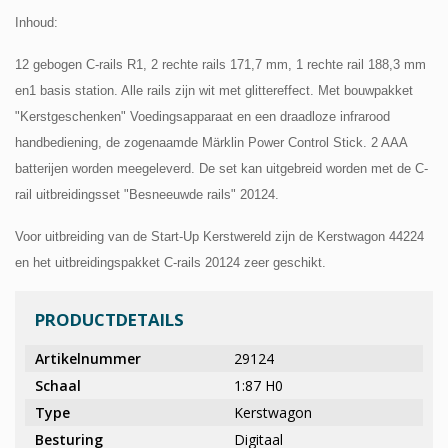
Inhoud:
12 gebogen C-rails R1,
2 rechte rails 171,7 mm,
1 rechte rail 188,3 mm
en
1 basis station.
Alle rails zijn wit met glittereffect. Met bouwpakket
"Kerstgeschenken" Voedingsapparaat en een draadloze infrarood
handbediening, de zogenaamde Märklin Power Control Stick. 2 AAA
batterijen worden meegeleverd. De set kan uitgebreid worden met de C-
rail uitbreidingsset "Besneeuwde rails" 20124.
Voor uitbreiding van de Start-Up Kerstwereld zijn de Kerstwagon 44224
en het uitbreidingspakket C-rails 20124 zeer geschikt.
PRODUCTDETAILS
Artikelnummer
29124
Schaal
1:87 H0
Type
Kerstwagon
Besturing
Digitaal