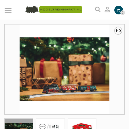

0
H0