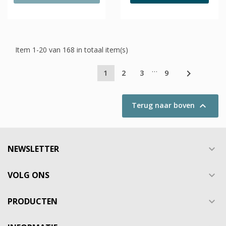
Item 1-20 van 168 in totaal item(s)
…

1
2
3
9

Terug naar boven
NEWSLETTER

VOLG ONS

PRODUCTEN
