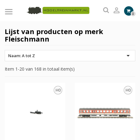

0
Lijst van producten op merk
Fleischmann

Naam: A tot Z
Item 1-20 van 168 in totaal item(s)
H0
H0