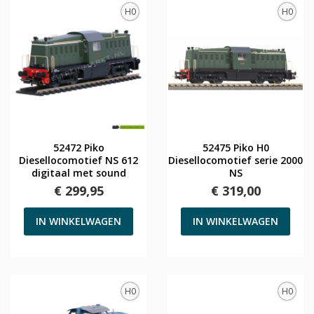
H0
H0
52472 Piko
52475 Piko H0
Diesellocomotief NS 612
Diesellocomotief serie 2000
digitaal met sound
NS
€ 299,95
€ 319,00
IN WINKELWAGEN
IN WINKELWAGEN
H0
H0