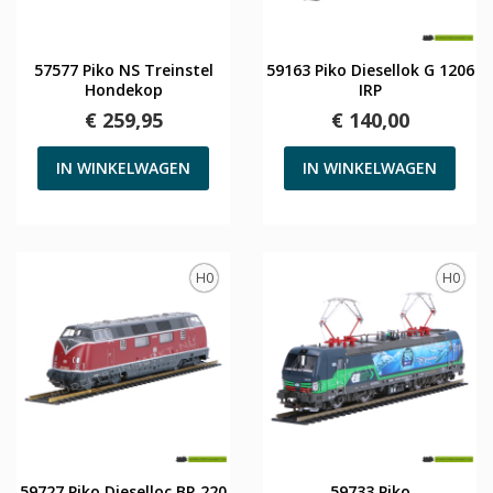
57577 Piko NS Treinstel
59163 Piko Diesellok G 1206
Hondekop
IRP
€ 259,95
€ 140,00
IN WINKELWAGEN
IN WINKELWAGEN
H0
H0
59727 Piko Dieselloc BR 220
59733 Piko