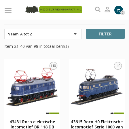

0

FILTER
Naam: A tot Z
Item 21-40 van 98 in totaal item(s)
H0
H0
43431 Roco elektrische
43615 Roco H0 Elektrische
locomotief BR 118 DB
locomotief Serie 1000 van