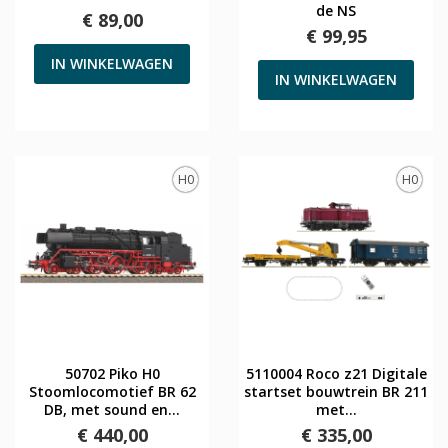
de NS
€ 89,00
€ 99,95
IN WINKELWAGEN
IN WINKELWAGEN
H0
H0
50702 Piko H0
5110004 Roco z21 Digitale
Stoomlocomotief BR 62
startset bouwtrein BR 211
DB, met sound en...
met...
€ 440,00
€ 335,00