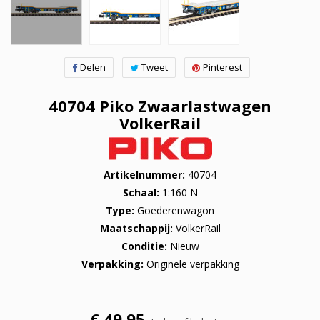
Delen
Tweet
Pinterest
40704 Piko Zwaarlastwagen
VolkerRail
Artikelnummer
40704
Schaal
1:160 N
Type
Goederenwagon
Maatschappij
VolkerRail
Conditie
Nieuw
Verpakking
Originele verpakking
€ 49,95