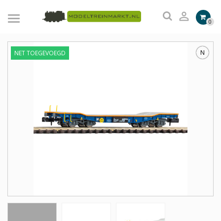

0
N
NET TOEGEVOEGD