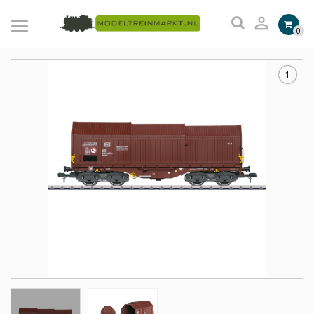

0
1