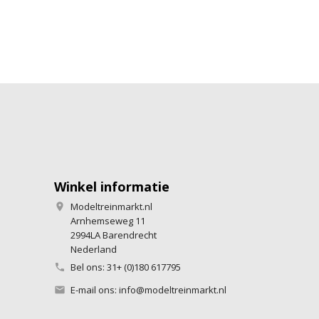
Winkel informatie
Modeltreinmarkt.nl

Arnhemseweg 11
2994LA Barendrecht
Nederland
Bel ons:
31+ (0)180 617795

E-mail ons:
info@modeltreinmarkt.nl
