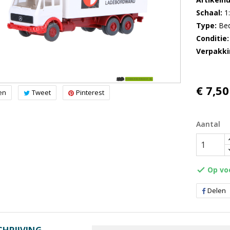
Schaal
1
Type
Bed
Conditie
Verpakki
€ 7,50
en
Tweet
Pinterest
Aantal
Op vo

Delen
HRIJVING