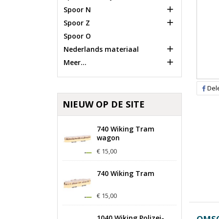

Spoor N

Spoor Z
Spoor O

Nederlands materiaal

Meer...
Del
NIEUW OP DE SITE
740 Wiking Tram
wagon
€ 15,00
740 Wiking Tram
€ 15,00
1040 Wiking Polizei-
OMSC