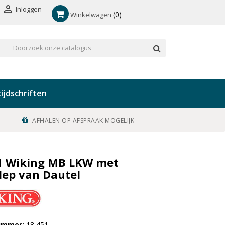

Inloggen
0
Winkelwagen
ijdschriften
AFHALEN OP AFSPRAAK MOGELIJK
1 Wiking MB LKW met
lep van Dautel
nummer
18 451