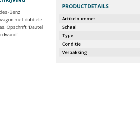
PRODUCTDETAILS
des-Benz
Artikelnummer
twagon met dubbele
as. Opschrift 'Dautel
Schaal
ordwand'
Type
Conditie
Verpakking