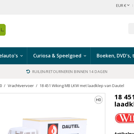

EUR €
lauto's
Curiosa & Speelgoed
Boeken, DVD's, t
RUILEN/RETOURNEREN BINNEN 14 DAGEN
H0
Vrachtvervoer
18 451 Wiking MB LKW met laadklep van Dautel
18 45
H0
laadk
Artikel