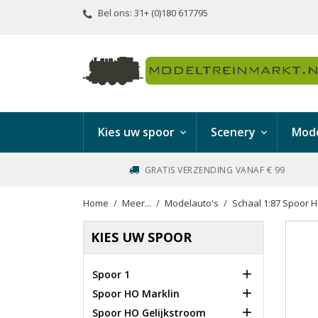
Bel ons:
31+ (0)180 617795
Kies uw spoor
Scenery
Mode
GRATIS VERZENDING VANAF € 99
Home
Meer...
Modelauto's
Schaal 1:87 Spoor 
KIES UW SPOOR

Spoor 1

Spoor HO Marklin

Spoor HO Gelijkstroom