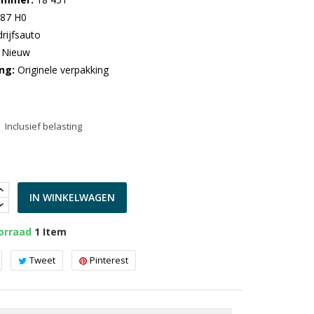
:87 H0
rijfsauto
Nieuw
ng
Originele verpakking
Inclusief belasting
IN WINKELWAGEN
orraad
1 Item
Tweet
Pinterest