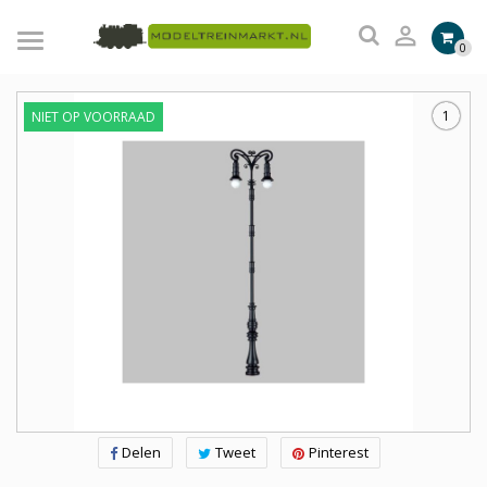

0
1
NIET OP VOORRAAD
Delen
Tweet
Pinterest