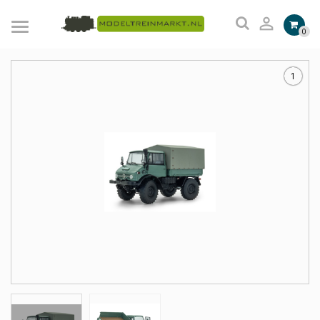

0
1