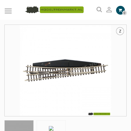

0
Z