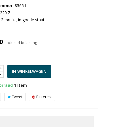
nummer
8565 L
:220 Z
Gebruikt, in goede staat
0
Inclusief belasting
IN WINKELWAGEN
orraad
1 Item
Tweet
Pinterest