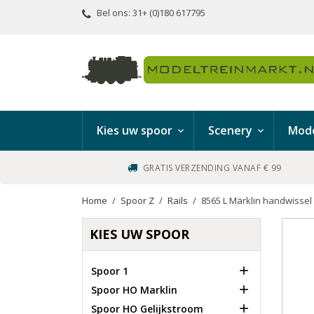
Bel ons:
31+ (0)180 617795
Kies uw spoor
Scenery
Mode
GRATIS VERZENDING VANAF € 99
Home
Spoor Z
Rails
8565 L Märklin handwissel 
KIES UW SPOOR

Spoor 1

Spoor HO Marklin

Spoor HO Gelijkstroom