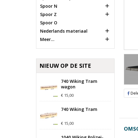

Spoor N

Spoor Z
Spoor O

Nederlands materiaal

Meer...
NIEUW OP DE SITE
740 Wiking Tram
wagon
Del
€ 15,00
740 Wiking Tram
€ 15,00
OMSC
1040 Wiking Polizei-