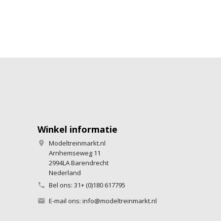
Winkel informatie
Modeltreinmarkt.nl

Arnhemseweg 11
2994LA Barendrecht
Nederland
Bel ons:
31+ (0)180 617795

E-mail ons:
info@modeltreinmarkt.nl
