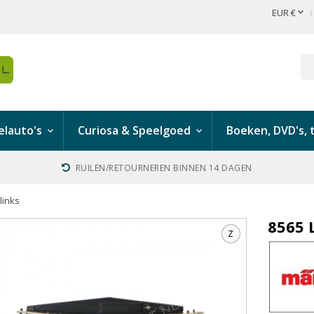

EUR €
lauto's
Curiosa & Speelgoed
Boeken, DVD's, t
RUILEN/RETOURNEREN BINNEN 14 DAGEN
links
8565 
Z