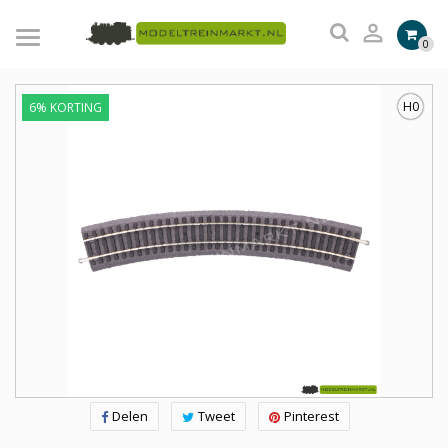

0
H0
6% KORTING
Delen
Tweet
Pinterest