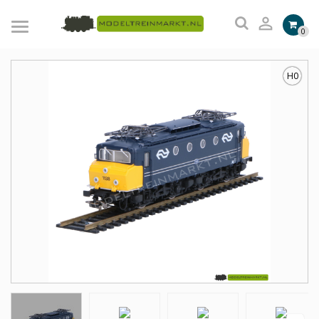

0
H0