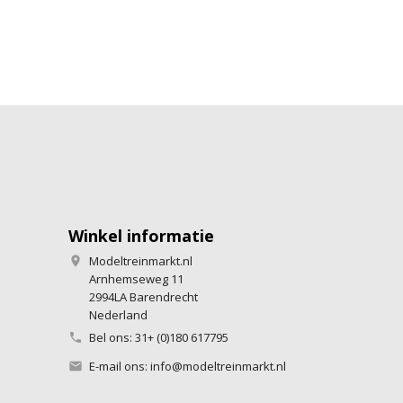
Winkel informatie
Modeltreinmarkt.nl

Arnhemseweg 11
2994LA Barendrecht
Nederland
Bel ons:
31+ (0)180 617795

E-mail ons:
info@modeltreinmarkt.nl
