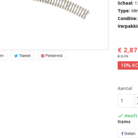
Schaal
1
Type
Min
Conditie
Verpakki
€ 2,87
en
Tweet
Pinterest
€ 3,19
10% K
Aantal
Heeft 

Items
Delen