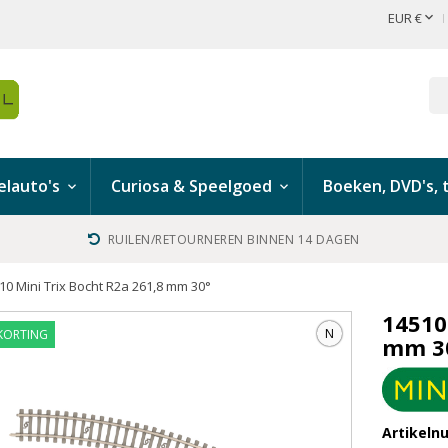

EUR €
lauto's
Curiosa & Speelgoed
Boeken, DVD's, t
RUILEN/RETOURNEREN BINNEN 14 DAGEN
10 Mini Trix Bocht R2a 261,8 mm 30°
14510
N
KORTING
mm 3
Artikel