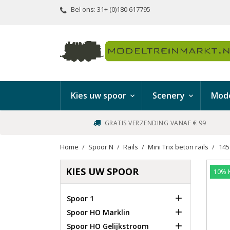
Bel ons:
31+ (0)180 617795
Kies uw spoor
Scenery
Mode
GRATIS VERZENDING VANAF € 99
Home
Spoor N
Rails
Mini Trix beton rails
145
KIES UW SPOOR
10% 

Spoor 1

Spoor HO Marklin

Spoor HO Gelijkstroom