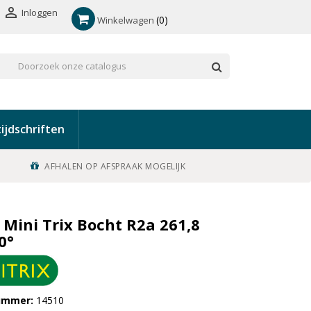

Inloggen
0
Winkelwagen
ijdschriften
AFHALEN OP AFSPRAAK MOGELIJK
 Mini Trix Bocht R2a 261,8
0°
nummer
14510