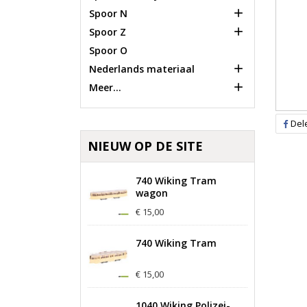

Spoor N

Spoor Z
Spoor O

Nederlands materiaal

Meer...
Del
NIEUW OP DE SITE
740 Wiking Tram
wagon
€ 15,00
740 Wiking Tram
€ 15,00
1040 Wiking Polizei-