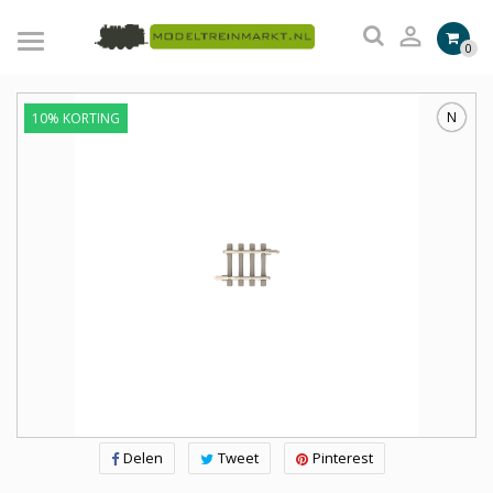

0
N
10% KORTING
Delen
Tweet
Pinterest