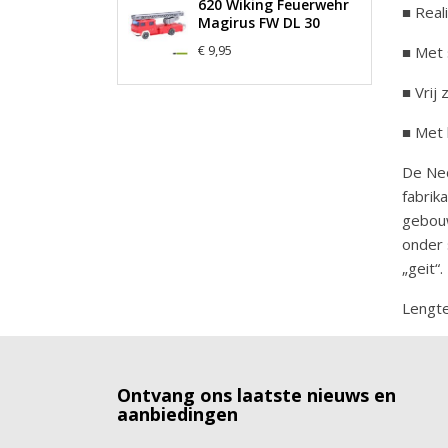
620 Wiking Feuerwehr
■ Real
Magirus FW DL 30
€ 9,95
■ Met 
■ Vrij
■ Met 
De Ned
fabrik
gebouw
onder 
„geit“
Lengte
Ontvang ons laatste nieuws en
aanbiedingen