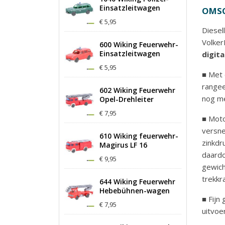
Einsatzleitwagen
OMSC
€ 5,95
Diesel
Volker
600 Wiking Feuerwehr-
Einsatzleitwagen
digit
€ 5,95
■ Met 
rangee
602 Wiking Feuerwehr
nog me
Opel-Drehleiter
€ 7,95
■ Moto
versne
610 Wiking feuerwehr-
zinkdr
Magirus LF 16
daardo
€ 9,95
gewich
trekkr
644 Wiking Feuerwehr
Hebebühnen-wagen
■ Fijn
€ 7,95
uitvoe