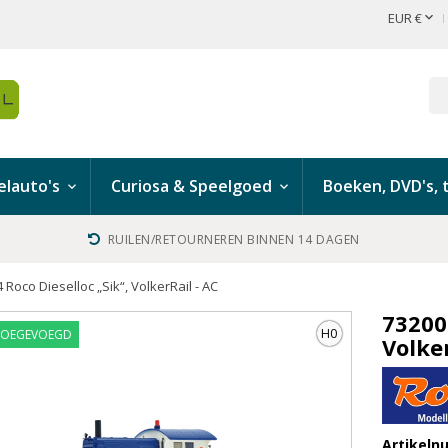

EUR €
lauto's
Curiosa & Speelgoed
Boeken, DVD's, t
RUILEN/RETOURNEREN BINNEN 14 DAGEN
 Roco Dieselloc „Sik“, VolkerRail - AC
732002
H0
TOEGEVOEGD
Volker
Artikel