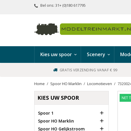
Bel ons:
31+ (0)180 617795
Kies uw spoor
Scenery
Mode
GRATIS VERZENDING VANAF € 99
Home
Spoor HO Marklin
Locomotieven
7320024
KIES UW SPOOR
NET 

Spoor 1

Spoor HO Marklin

Spoor HO Gelijkstroom