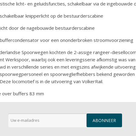
istische licht- en geluidsfuncties, schakelbaar via de ingebouwde
schakelbaar knipperlicht op de bestuurderscabine
 zicht door de nagebouwde bestuurderscabine
buffercondensator voor een ononderbroken stroomvoorziening
erlandse Spoorwegen kochten de 2-assige rangeer-diesellocomot
ant Werkspoor, waarbij ook een leveringsserie afkomstig was va
d in verschillende series en met enigszins afwijkende uitvoering
spoorwegpersoneel en spoorwegliefhebbers bekend geworden als
. Deze locomotief is in de uitvoering van VolkerRail.
 over buffers 83 mm