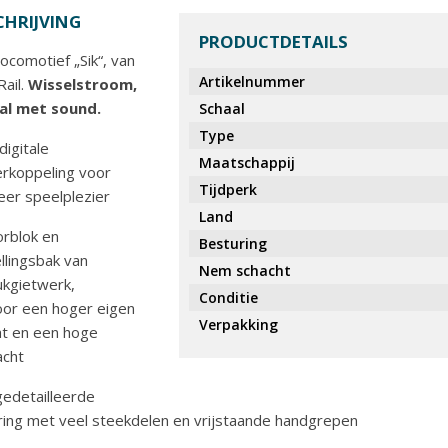
HRIJVING
PRODUCTDETAILS
locomotief „Sik“, van
Artikelnummer
Rail.
Wisselstroom,
aal met sound.
Schaal
Type
digitale
Maatschappij
rkoppeling voor
Tijdperk
er speelplezier
Land
rblok en
Besturing
llingsbak van
Nem schacht
ukgietwerk,
Conditie
or een hoger eigen
Verpakking
t en een hoge
acht
 gedetailleerde
ring met veel steekdelen en vrijstaande handgrepen