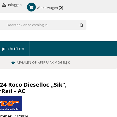

Inloggen
0
Winkelwagen
ijdschriften
AFHALEN OP AFSPRAAK MOGELIJK
4 Roco Dieselloc „Sik“,
Rail - AC
nummer
7320024