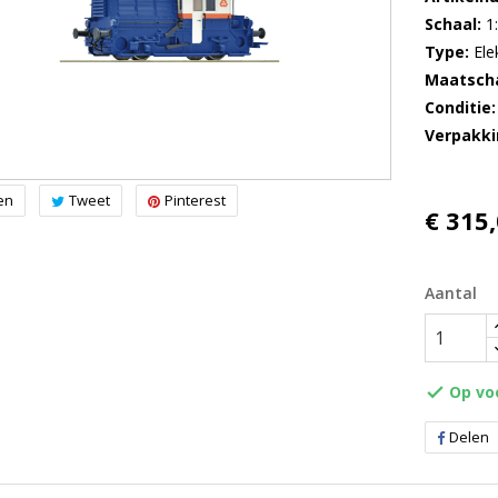
Schaal
1
Type
Ele
Maatscha
Conditie
Verpakki
en
Tweet
Pinterest
€ 315
Aantal
Op vo

Delen