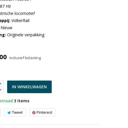
:87 H0
ktrische locomotief
ppij
VolkerRail
Nieuw
ng
Originele verpakking
,00
Inclusief belasting
IN WINKELWAGEN
orraad
3 Items
Tweet
Pinterest