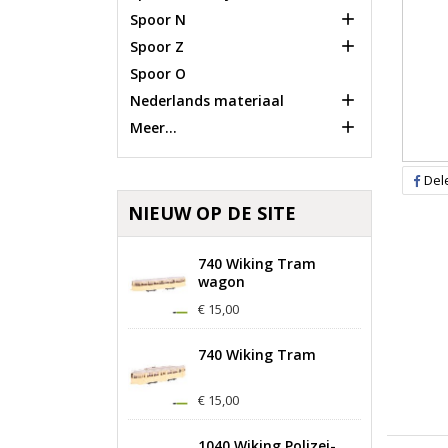

Spoor N

Spoor Z
Spoor O

Nederlands materiaal

Meer...
Del
NIEUW OP DE SITE
740 Wiking Tram
wagon
€ 15,00
740 Wiking Tram
€ 15,00
1040 Wiking Polizei-