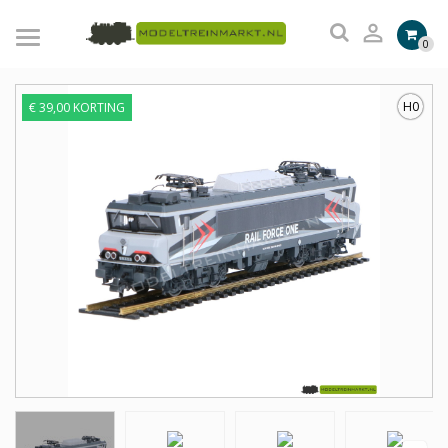

0
H0
€ 39,00 KORTING