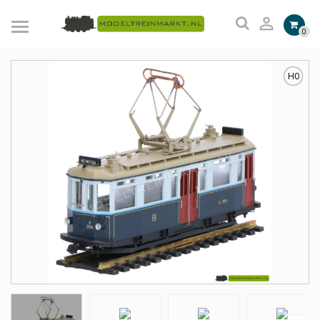

0
H0