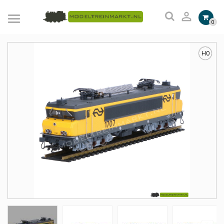

0
H0