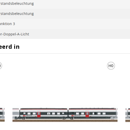
eerd in
0
H0