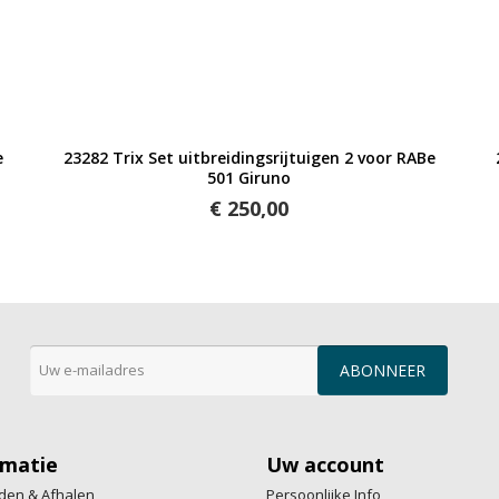
Snel bekijken
e
23282 Trix Set uitbreidingsrijtuigen 2 voor RABe
501 Giruno
€ 250,00
rmatie
Uw account
den & Afhalen
Persoonlijke Info