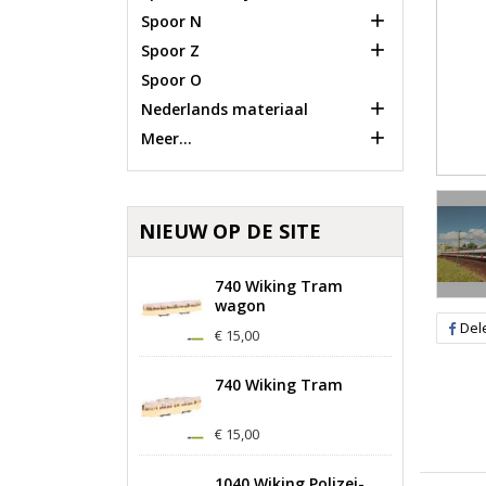

Spoor N

Spoor Z
Spoor O

Nederlands materiaal

Meer...
NIEUW OP DE SITE
740 Wiking Tram
wagon
Del
€ 15,00
740 Wiking Tram
€ 15,00
1040 Wiking Polizei-