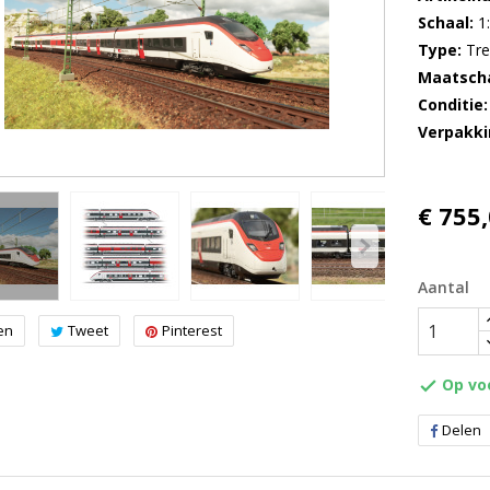
Schaal
1
Type
Tre
Maatscha
Conditie
Verpakki
€ 755
Aantal
en
Tweet
Pinterest
Op vo

Delen