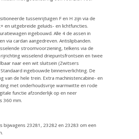
itioneerde tussenrijtuigen F en H zijn via de
 en uitgebreide geluids- en lichtfuncties.
uratiewagen ingebouwd. Alle 4 de assen in
en via cardan aangedreven. Antislipbanden.
wisselende stroomvoorziening, telkens via de
rijrichting wisselend driepuntsfrontsein en twee
lbaar naar een wit sluitsein (Zwitsers
es. Standaard ingebouwde binnenverlichting. De
g van de hele trein. Extra machinistencabine- en
lichting met onderhoudsvrije warmwitte en rode
itale functie afzonderlijk op en neer
us 360 mm.
ets bijwagens 23281, 23282 en 23283 om een
n.