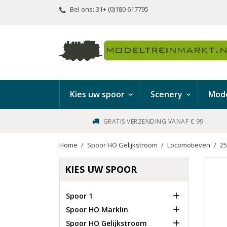
Bel ons:
31+ (0)180 617795
Kies uw spoor
Scenery
Mode
GRATIS VERZENDING VANAF € 99
Home
Spoor HO Gelijkstroom
Locomotieven
25
KIES UW SPOOR

Spoor 1

Spoor HO Marklin

Spoor HO Gelijkstroom