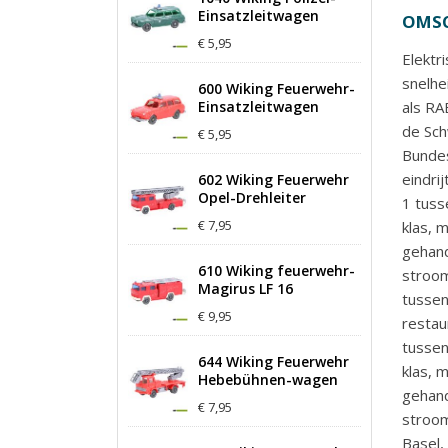
Einsatzleitwagen
OMSC
€ 5,95
Elektr
snelhe
600 Wiking Feuerwehr-
Einsatzleitwagen
als RA
de Sch
€ 5,95
Bundes
eindrij
602 Wiking Feuerwehr
Opel-Drehleiter
1 tusse
€ 7,95
klas, 
gehand
610 Wiking feuerwehr-
stroo
Magirus LF 16
tussen
€ 9,95
restau
tussen
644 Wiking Feuerwehr
klas, 
Hebebühnen-wagen
gehand
€ 7,95
stroom
Basel,