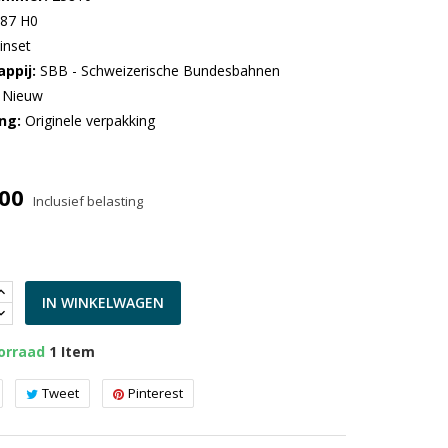
:87 H0
inset
ppij
SBB - Schweizerische Bundesbahnen
Nieuw
ng
Originele verpakking
,00
Inclusief belasting
IN WINKELWAGEN
orraad
1 Item
Tweet
Pinterest