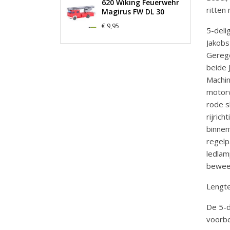
620 Wiking Feuerwehr
ritten
Magirus FW DL 30
€ 9,95
5-deli
Jakobs
Gerege
beide 
Machin
motorw
rode s
rijric
binnen
regelp
ledlam
beweeg
Lengte
De 5-d
voorbe