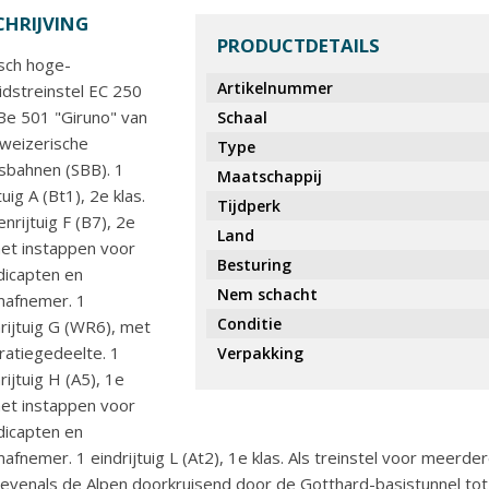
HRIJVING
PRODUCTDETAILS
isch hoge-
Artikelnummer
idstreinstel EC 250
Be 501 "Giruno" van
Schaal
weizerische
Type
bahnen (SBB). 1
Maatschappij
tuig A (Bt1), 2e klas.
Tijdperk
nrijtuig F (B7), 2e
Land
met instappen voor
Besturing
icapten en
Nem schacht
mafnemer. 1
Conditie
rijtuig G (WR6), met
ratiegedeelte. 1
Verpakking
rijtuig H (A5), 1e
met instappen voor
icapten en
afnemer. 1 eindrijtuig L (At2), 1e klas. Als treinstel voor meerd
 evenals de Alpen doorkruisend door de Gotthard-basistunnel tot