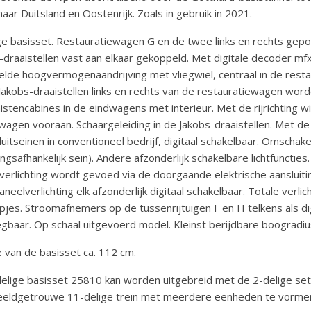
 naar Duitsland en Oostenrijk. Zoals in gebruik in 2021.
ge basisset. Restauratiewagen G en de twee links en rechts gepos
-draaistellen vast aan elkaar gekoppeld. Met digitale decoder mfx+
lde hoogvermogenaandrijving met vliegwiel, centraal in de resta
Jakobs-draaistellen links en rechts van de restauratiewagen word
istencabines in de eindwagens met interieur. Met de rijrichting 
agen vooraan. Schaargeleiding in de Jakobs-draaistellen. Met de 
luitseinen in conventioneel bedrijf, digitaal schakelbaar. Omschake
htingsafhankelijk sein). Andere afzonderlijk schakelbare lichtfuncti
verlichting wordt gevoed via de doorgaande elektrische aansluitin
aneelverlichting elk afzonderlijk digitaal schakelbaar. Totale ver
pjes. Stroomafnemers op de tussenrijtuigen F en H telkens als dig
baar. Op schaal uitgevoerd model. Kleinst berijdbare boogradi
 van de basisset ca. 112 cm.
elige basisset 25810 kan worden uitgebreid met de 2-delige s
eldgetrouwe 11-delige trein met meerdere eenheden te vorme