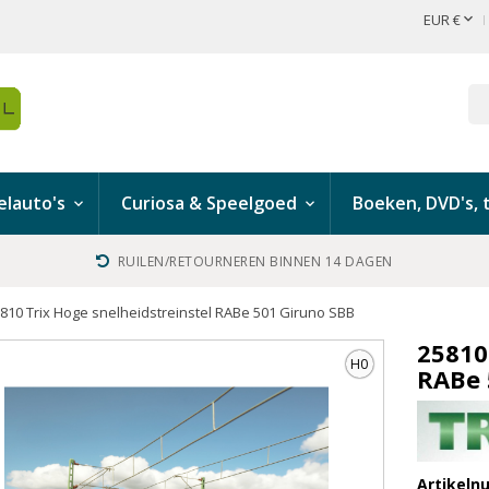

EUR €
lauto's
Curiosa & Speelgoed
Boeken, DVD's, t
RUILEN/RETOURNEREN BINNEN 14 DAGEN
810 Trix Hoge snelheidstreinstel RABe 501 Giruno SBB
25810
H0
RABe 
Artikel