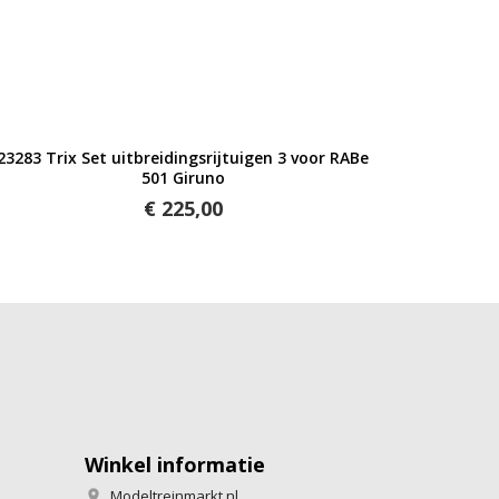
Snel bekijken
23283 Trix Set uitbreidingsrijtuigen 3 voor RABe
501 Giruno
€ 225,00
Winkel informatie
Modeltreinmarkt.nl
