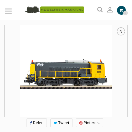

0
N
Delen
Tweet
Pinterest