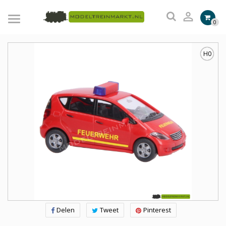

0
H0
Delen
Tweet
Pinterest