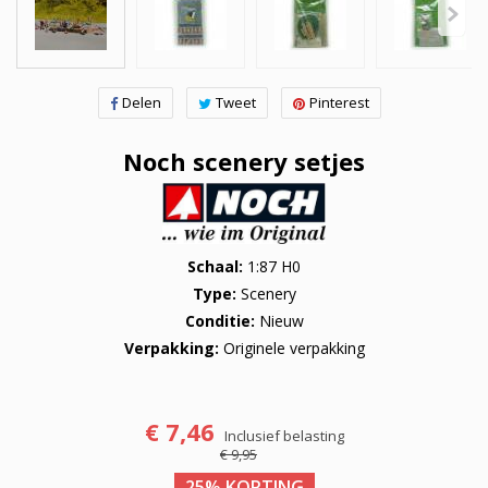
Delen
Tweet
Pinterest
Noch scenery setjes
Schaal
1:87 H0
Type
Scenery
Conditie
Nieuw
Verpakking
Originele verpakking
€ 7,46
Inclusief belasting
€ 9,95
25% KORTING