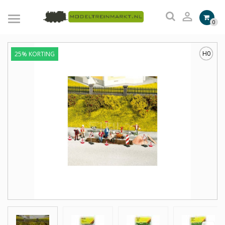

0
H0
25% KORTING