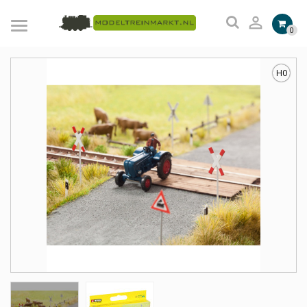

0
H0