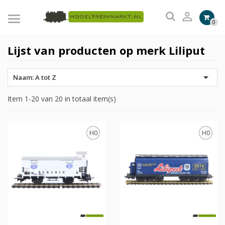

0
Lijst van producten op merk Liliput

Naam: A tot Z
Item 1-20 van 20 in totaal item(s)
H0
H0