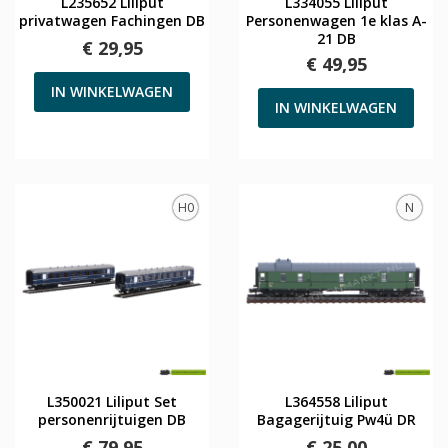
L235652 Liliput
L334055 Liliput
privatwagen Fachingen DB
Personenwagen 1e klas A-
21 DB
€ 29,95
€ 49,95
IN WINKELWAGEN
IN WINKELWAGEN
H0
N
L350021 Liliput Set
L364558 Liliput
personenrijtuigen DB
Bagagerijtuig Pw4ü DR
€ 79,95
€ 25,00