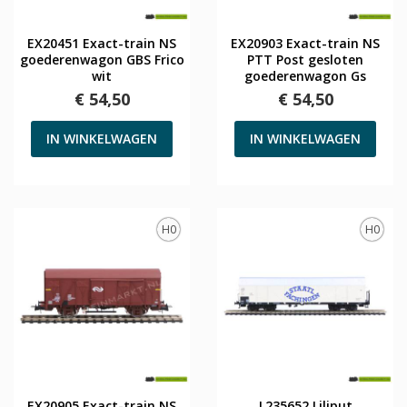
EX20451 Exact-train NS
EX20903 Exact-train NS
goederenwagon GBS Frico
PTT Post gesloten
wit
goederenwagon Gs
€ 54,50
€ 54,50
IN WINKELWAGEN
IN WINKELWAGEN
H0
H0
EX20905 Exact-train NS
L235652 Liliput