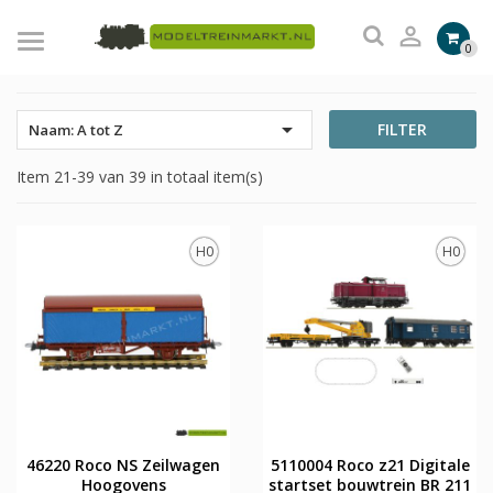

0

FILTER
Naam: A tot Z
Item 21-39 van 39 in totaal item(s)
H0
H0
46220 Roco NS Zeilwagen
5110004 Roco z21 Digitale
Hoogovens
startset bouwtrein BR 211