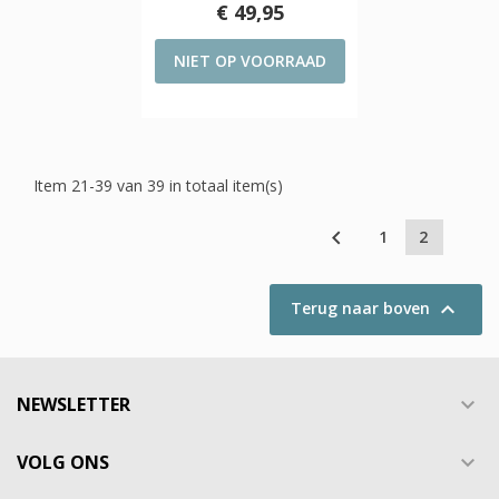
€ 49,95
NIET OP VOORRAAD
Item 21-39 van 39 in totaal item(s)

1
2

Terug naar boven
NEWSLETTER

VOLG ONS
