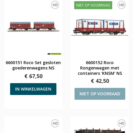
H0
H0
NIET OP VOORRAAD
6600151 Roco Set gesloten
6600152 Roco
goederenwagens NS
Rongenwagen met
containers 'KNSM' NS
€ 67,50
€ 42,50
IN WINKELWAGEN
NIET OP VOORRAAD
H0
H0